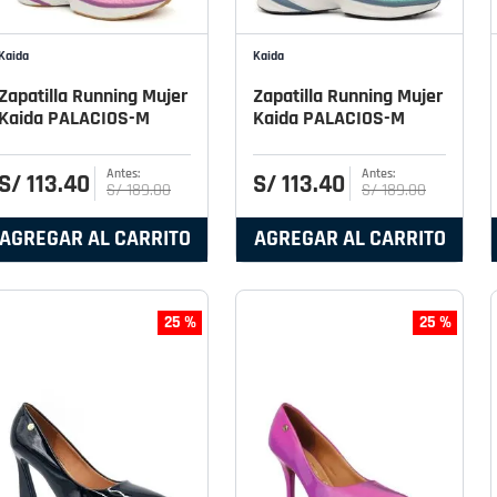
Kaida
Kaida
Zapatilla Running Mujer
Zapatilla Running Mujer
Kaida PALACIOS-M
Kaida PALACIOS-M
S/
113
.
40
S/
113
.
40
S/
189
.
00
S/
189
.
00
AGREGAR AL CARRITO
AGREGAR AL CARRITO
25 %
25 %