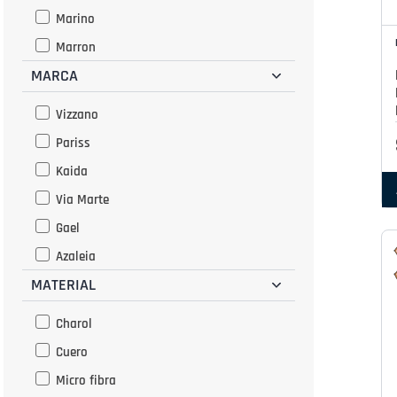
Marino
Marron
MARCA
Multicolor
Negro
Vizzano
Nude
Pariss
Rojo
Kaida
Rosado
Via Marte
Fucsia
Gael
Azaleia
MATERIAL
Charol
Cuero
Micro fibra