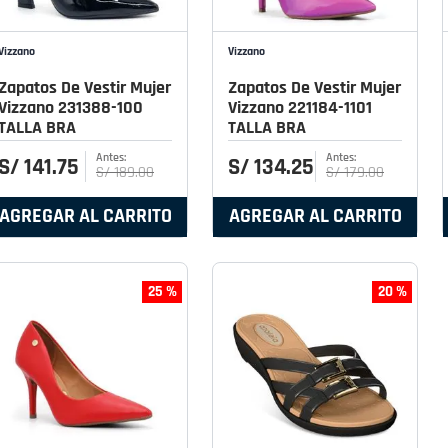
Vizzano
Vizzano
Zapatos De Vestir Mujer
Zapatos De Vestir Mujer
Vizzano 231388-100
Vizzano 221184-1101
TALLA BRA
TALLA BRA
S/
141
.
75
S/
134
.
25
S/
189
.
00
S/
179
.
00
AGREGAR AL CARRITO
AGREGAR AL CARRITO
25 %
20 %