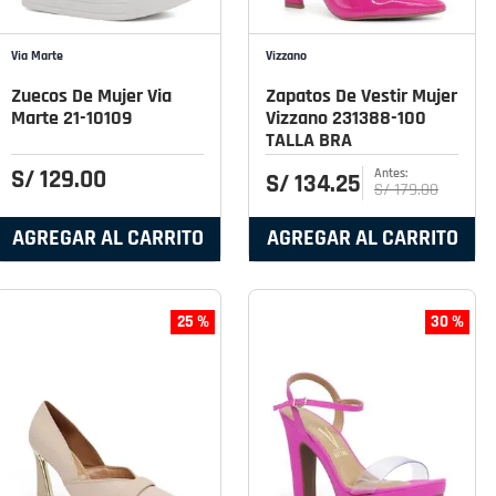
Via Marte
Vizzano
Zuecos De Mujer Via
Zapatos De Vestir Mujer
Marte 21-10109
Vizzano 231388-100
TALLA BRA
S/
129
.
00
S/
134
.
25
S/
179
.
00
AGREGAR AL CARRITO
AGREGAR AL CARRITO
25 %
30 %