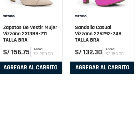
Vizzano
Vizzano
Zapatos De Vestir Mujer
Sandalia Casual
Vizzano 231388-211
Vizzano 226292-248
TALLA BRA
TALLA BRA
S/
156
.
75
S/
132
.
30
S/
209
.
00
S/
189
.
00
AGREGAR AL CARRITO
AGREGAR AL CARRITO