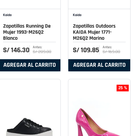
Kaida
Kaida
Zapatillas Running De
Zapatillas Outdoors
Mujer 1993-M26Q2
KAIDA Mujer 1771-
Blanco
M26Q2 Marino
S/
146
.
30
S/
109
.
85
S/
209
.
00
S/
169
.
00
AGREGAR AL CARRITO
AGREGAR AL CARRITO
25 %