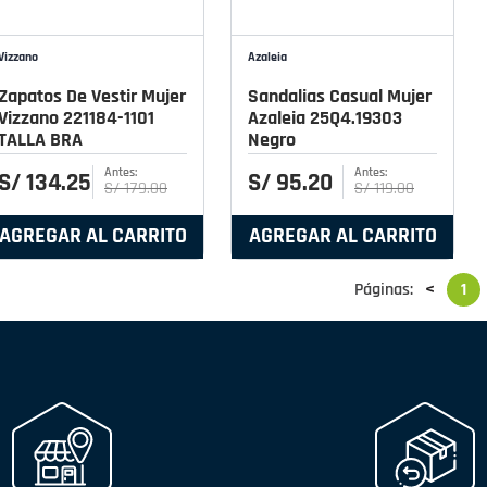
Vizzano
Azaleia
Zapatos De Vestir Mujer
Sandalias Casual Mujer
Vizzano 221184-1101
Azaleia 25Q4.19303
TALLA BRA
Negro
S/
134
.
25
S/
95
.
20
S/
179
.
00
S/
119
.
00
AGREGAR AL CARRITO
AGREGAR AL CARRITO
Páginas:
<
1