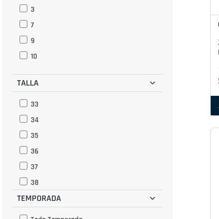
3
7
9
10
TALLA
33
34
35
36
37
38
TEMPORADA
39
40