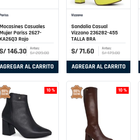
Pariss
Vizzano
Mocasines Casuales
Sandalia Casual
Mujer Pariss 2627-
Vizzano 236282-455
KA26Q3 Rojo
TALLA BRA
S/
146
.
30
S/
71
.
60
S/
209
.
00
S/
179
.
00
AGREGAR AL CARRITO
AGREGAR AL CARRITO
10 %
10 %