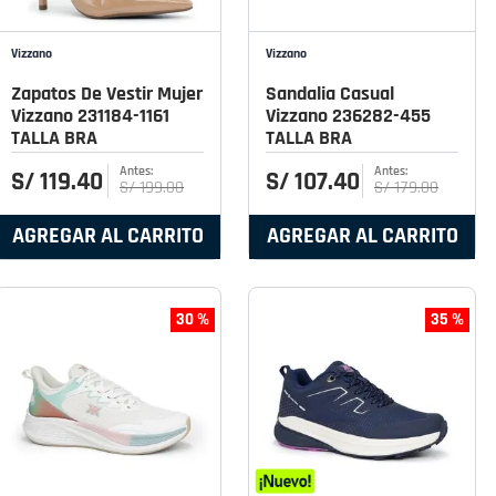
Vizzano
Vizzano
Zapatos De Vestir Mujer
Sandalia Casual
Vizzano 231184-1161
Vizzano 236282-455
TALLA BRA
TALLA BRA
S/
119
.
40
S/
107
.
40
S/
199
.
00
S/
179
.
00
AGREGAR AL CARRITO
AGREGAR AL CARRITO
30 %
35 %