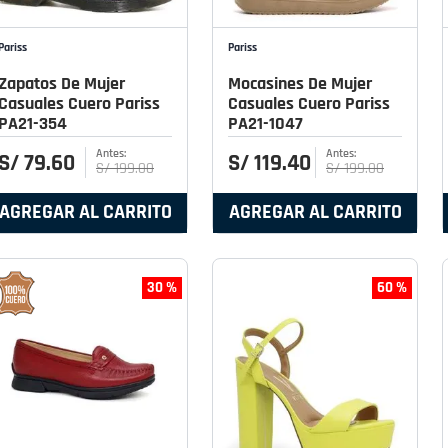
Pariss
Pariss
Zapatos De Mujer
Mocasines De Mujer
Casuales Cuero Pariss
Casuales Cuero Pariss
PA21-354
PA21-1047
S/
79
.
60
S/
119
.
40
S/
199
.
00
S/
199
.
00
AGREGAR AL CARRITO
AGREGAR AL CARRITO
30 %
60 %