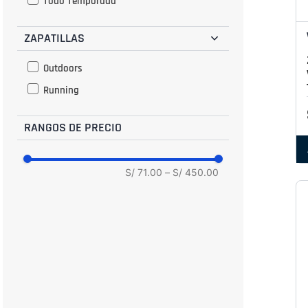
Todo Temporada
41
ZAPATILLAS
42
43
Outdoors
44
Running
RANGOS DE PRECIO
S/ 71.00
–
S/ 450.00