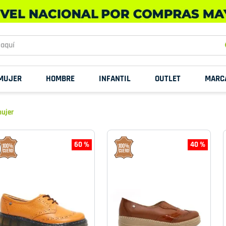
uí
MUJER
HOMBRE
INFANTIL
OUTLET
MARC
mujer
60 %
40 %