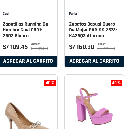
Gael
Pariss
Zapatillas Running De
Zapatos Casual Cuero
Hombre Gael 0501-
De Mujer PARISS 2673-
26Q2 Blanco
KA26Q3 Africano
S/
109
.
45
S/
160
.
30
S/
199
.
00
S/
229
.
00
AGREGAR AL CARRITO
AGREGAR AL CARRITO
40 %
40 %