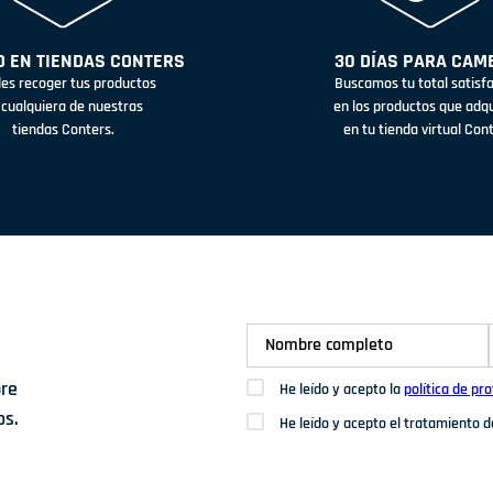
 EN TIENDAS CONTERS
30 DÍAS PARA CAM
es recoger tus productos
Buscamos tu total satisf
 cualquiera de nuestras
en los productos que adq
tiendas Conters.
en tu tienda virtual Con
bre
He leído y acepto la
política de pr
os.
He leído y acepto el tratamiento 