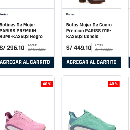
Pariss
Pariss
Botines De Mujer
Botas Mujer De Cuero
PARISS PREMIUN
Premiun PARISS 015-
RUMI-KA26Q3 Negro
KA26Q3 Canela
S/
296
.
10
S/
449
.
10
S/
329
.
00
S/
499
.
00
AGREGAR AL CARRITO
AGREGAR AL CARRITO
40 %
40 %