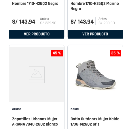
Hombre 1710-H26Q2 Negro
Hombre 1710-H26Q2 Marino
Negro
S/
143
.
94
S/
143
.
94
S/
239
.
90
S/
239
.
90
VER PRODUCTO
VER PRODUCTO
45 %
35 %
Ariana
Kaida
Zapatillas Urbanas Mujer
Botin Outdoors Mujer Kaida
ARIANA 7840-26Q2 Blanco
1736-M26Q2 Gris