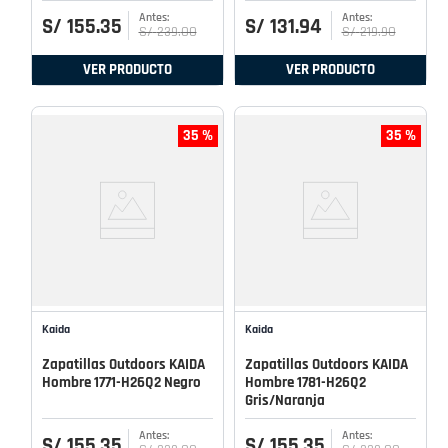
S/
155
.
35
S/
131
.
94
S/
239
.
00
S/
219
.
90
VER PRODUCTO
VER PRODUCTO
35 %
35 %
Kaida
Kaida
Zapatillas Outdoors KAIDA
Zapatillas Outdoors KAIDA
Hombre 1771-H26Q2 Negro
Hombre 1781-H26Q2
Gris/Naranja
S/
155
.
35
S/
155
.
35