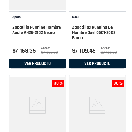
Apolo
Gael
Zapatilla Running Hombre
Zapatillas Running De
Apolo AH26-21Q2 Negro
Hombre Gael 0501-26Q2
Blanco
S/
168
.
35
S/
109
.
45
S/
259
.
00
S/
199
.
00
VER PRODUCTO
VER PRODUCTO
30 %
30 %