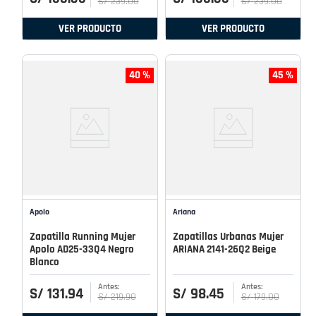
S/
239
.
00
S/
239
.
00
VER PRODUCTO
VER PRODUCTO
40 %
45 %
Apolo
Ariana
Zapatilla Running Mujer
Zapatillas Urbanas Mujer
Apolo AD25-33Q4 Negro
ARIANA 2141-26Q2 Beige
Blanco
S/
131
.
94
S/
98
.
45
S/
219
.
90
S/
179
.
00