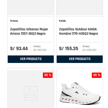
Ariana
Kaida
Zapatillas Urbanas Mujer
Zapatillas Outdoor KAIDA
Ariana 7257-26Q2 Negro
Hombre 1770-H26Q2 Negro
S/
93
.
44
S/
155
.
35
S/
169
.
90
S/
239
.
00
VER PRODUCTO
VER PRODUCTO
35 %
45 %