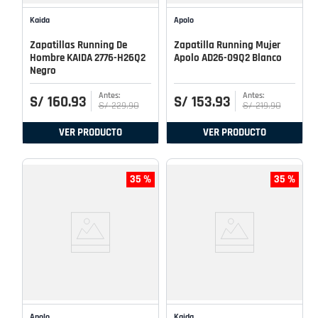
Kaida
Apolo
Zapatillas Running De
Zapatilla Running Mujer
Hombre KAIDA 2776-H26Q2
Apolo AD26-09Q2 Blanco
Negro
S/
160
.
93
S/
153
.
93
S/
229
.
90
S/
219
.
90
VER PRODUCTO
VER PRODUCTO
35 %
35 %
Apolo
Kaida