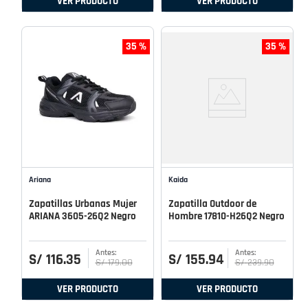
VER PRODUCTO
VER PRODUCTO
35 %
35 %
Ariana
Kaida
Zapatillas Urbanas Mujer
Zapatilla Outdoor de
ARIANA 3605-26Q2 Negro
Hombre 17810-H26Q2 Negro
S/
116
.
35
S/
155
.
94
S/
179
.
00
S/
239
.
90
VER PRODUCTO
VER PRODUCTO