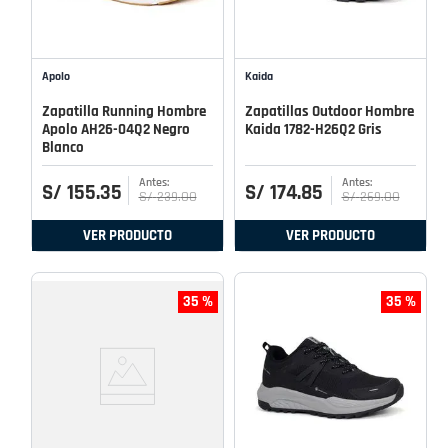
Apolo
Kaida
Zapatilla Running Hombre
Zapatillas Outdoor Hombre
Apolo AH26-04Q2 Negro
Kaida 1782-H26Q2 Gris
Blanco
S/
155
.
35
S/
174
.
85
S/
239
.
00
S/
269
.
00
VER PRODUCTO
VER PRODUCTO
35 %
35 %