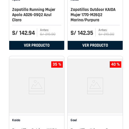
Zapatilla Running Mujer
Zapatillas Outdoor KAIDA
Apolo AD26-09Q2 Azul
Mujer 1770-M26Q2
Claro
Marino/Purpura
S/
142
.
94
S/
142
.
35
S/
219
.
90
S/
219
.
00
VER PRODUCTO
VER PRODUCTO
35 %
40 %
Kaida
Gael