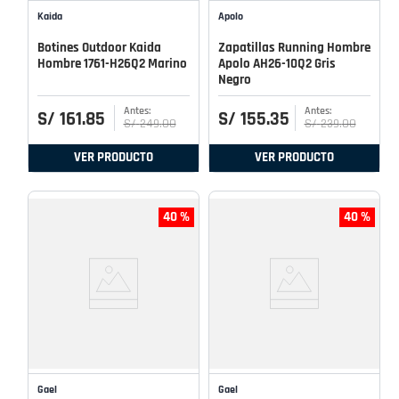
Kaida
Apolo
Botines Outdoor Kaida
Zapatillas Running Hombre
Hombre 1761-H26Q2 Marino
Apolo AH26-10Q2 Gris
Negro
S/
161
.
85
S/
155
.
35
S/
249
.
00
S/
239
.
00
VER PRODUCTO
VER PRODUCTO
40 %
40 %
Gael
Gael