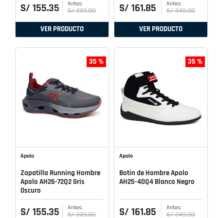
S/
155
.
35
S/
161
.
85
S/
239
.
00
S/
249
.
00
VER PRODUCTO
VER PRODUCTO
35 %
35 %
Apolo
Apolo
Zapatilla Running Hombre
Botin de Hombre Apolo
Apolo AH26-72Q2 Gris
AH25-40Q4 Blanco Negro
Oscuro
S/
155
.
35
S/
161
.
85
S/
239
.
00
S/
249
.
00