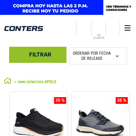
MI
CUENTA
ORDENAR POR
FECHA
FILTRAR
DE RELEASE
new coleccion APOLO
35 %
35 %