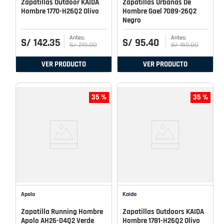
Zapatillas Outdoor KAIDA
Zapatillas Urbanas De
Hombre 1770-H26Q2 Olivo
Hombre Gael 7089-26Q2
Negro
S/
142
.
35
S/
95
.
40
S/
219
.
00
S/
159
.
00
VER PRODUCTO
VER PRODUCTO
35 %
35 %
Apolo
Kaida
Zapatilla Running Hombre
Zapatillas Outdoors KAIDA
Apolo AH26-04Q2 Verde
Hombre 1781-H26Q2 Olivo