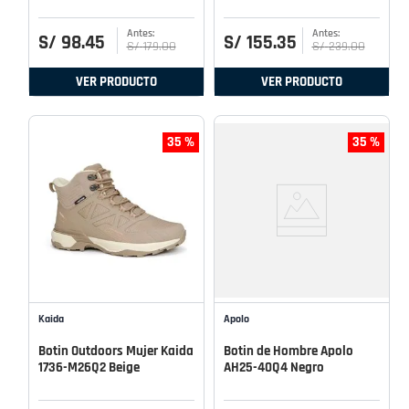
S/
98
.
45
S/
155
.
35
S/
179
.
00
S/
239
.
00
VER PRODUCTO
VER PRODUCTO
35 %
35 %
Kaida
Apolo
Botin Outdoors Mujer Kaida
Botin de Hombre Apolo
1736-M26Q2 Beige
AH25-40Q4 Negro