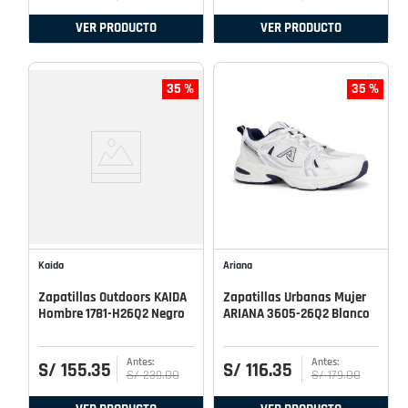
VER PRODUCTO
VER PRODUCTO
35 %
35 %
Kaida
Ariana
Zapatillas Outdoors KAIDA
Zapatillas Urbanas Mujer
Hombre 1781-H26Q2 Negro
ARIANA 3605-26Q2 Blanco
S/
155
.
35
S/
116
.
35
S/
239
.
00
S/
179
.
00