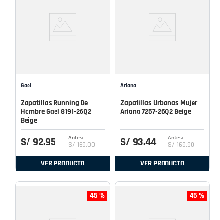
Gael
Ariana
Zapatillas Running De
Zapatillas Urbanas Mujer
Hombre Gael 8191-26Q2
Ariana 7257-26Q2 Beige
Beige
S/
92
.
95
S/
93
.
44
S/
169
.
00
S/
169
.
90
VER PRODUCTO
VER PRODUCTO
45 %
45 %