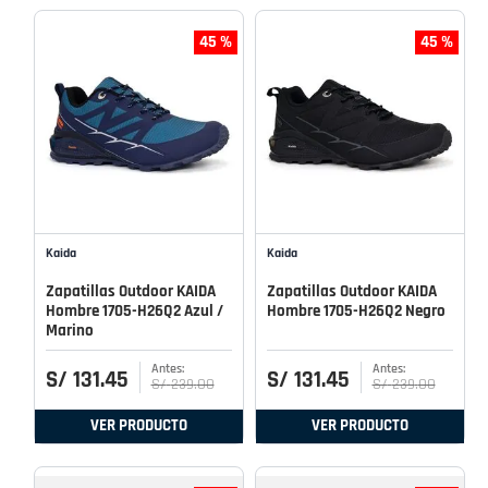
45 %
45 %
Kaida
Kaida
Zapatillas Outdoor KAIDA
Zapatillas Outdoor KAIDA
Hombre 1705-H26Q2 Azul /
Hombre 1705-H26Q2 Negro
Marino
S/
131
.
45
S/
131
.
45
S/
239
.
00
S/
239
.
00
VER PRODUCTO
VER PRODUCTO