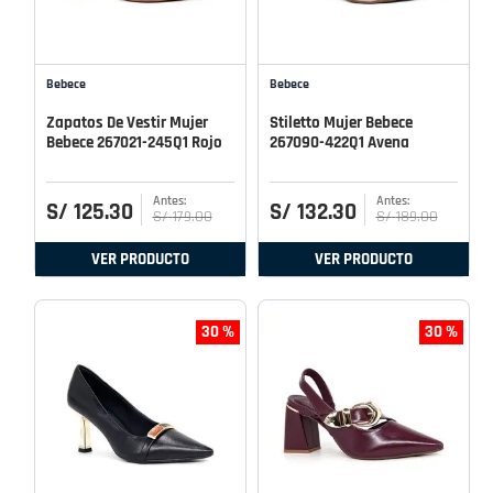
Bebece
Bebece
Zapatos De Vestir Mujer
Stiletto Mujer Bebece
Bebece 267021-245Q1 Rojo
267090-422Q1 Avena
S/
125
.
30
S/
132
.
30
S/
179
.
00
S/
189
.
00
VER PRODUCTO
VER PRODUCTO
30 %
30 %