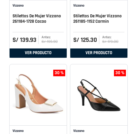
Vizzano
Vizzano
Stilettos De Mujer Vizzano
Stilettos De Mujer Vizzano
261184-1728 Cacao
261185-1152 Carmin
S/
139
.
93
S/
125
.
30
S/
199
.
90
S/
179
.
00
VER PRODUCTO
VER PRODUCTO
30 %
30 %
Vizzano
Vizzano