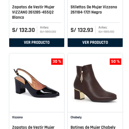
Zapatos de Vestir Mujer
Stilettos De Mujer Vizzano
VIZZANO 261285-455Q2
261184-1721 Negro
Blanco
S/
132
.
30
S/
132
.
93
S/
189
.
00
S/
189
.
90
VER PRODUCTO
VER PRODUCTO
30 %
50 %
Vizzano
Chabely
Zapatos de Vestir Mujer
Botines de Mujer Chabely