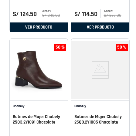
S/
124
.
50
S/
114
.
50
S/
249
.
00
S/
229
.
00
VER PRODUCTO
VER PRODUCTO
50 %
50 %
Chabely
Chabely
Botines de Mujer Chabely
Botines de Mujer Chabely
25Q3.2YI091 Chocolate
25Q3.2YI085 Chocolate