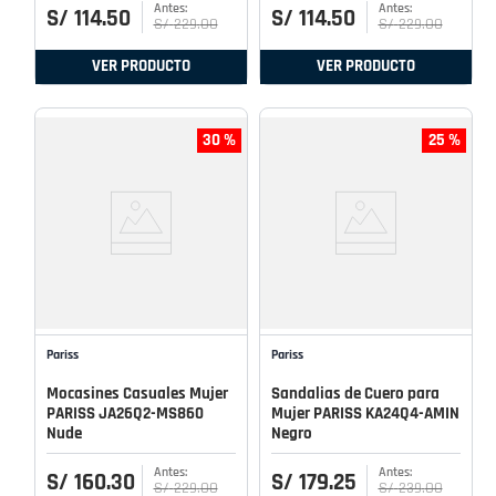
S/
114
.
50
S/
114
.
50
S/
229
.
00
S/
229
.
00
VER PRODUCTO
VER PRODUCTO
30 %
25 %
Pariss
Pariss
Mocasines Casuales Mujer
Sandalias de Cuero para
PARISS JA26Q2-MS860
Mujer PARISS KA24Q4-AMIN
Nude
Negro
S/
160
.
30
S/
179
.
25
S/
229
.
00
S/
239
.
00