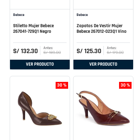
Bebece
Bebece
Stiletto Mujer Bebece
Zapatos De Vestir Mujer
267041-729Q1 Negro
Bebece 267012-023Q1 Vino
S/
132
.
30
S/
125
.
30
S/
189
.
00
S/
179
.
00
VER PRODUCTO
VER PRODUCTO
30 %
30 %