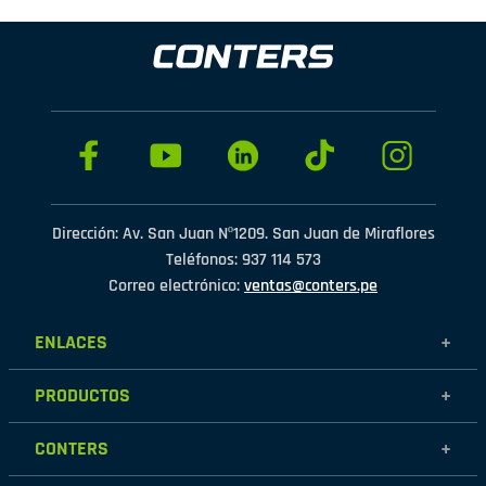
Dirección: Av. San Juan Nº1209. San Juan de Miraflores
Teléfonos: 937 114 573
Correo electrónico:
ventas@conters.pe
ENLACES
+
Mujer
PRODUCTOS
+
Hombre
Calzados
Niños
CONTERS
+
Zapatillas
Outlet
Nosotros