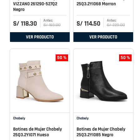
VIZZANO 261290-527Q2
25Q3.2YI068 Marron
Negro
S/
118
.
30
S/
114
.
50
S/
169
.
00
S/
229
.
00
VER PRODUCTO
VER PRODUCTO
50 %
50 %
Chabely
Chabely
Botines de Mujer Chabely
Botines de Mujer Chabely
25Q3.2YI071 Hueso
25Q3.2YI085 Negro