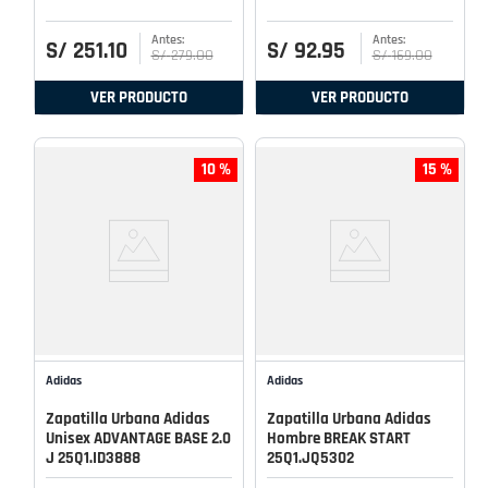
S/
251
.
10
S/
92
.
95
S/
279
.
00
S/
169
.
00
VER PRODUCTO
VER PRODUCTO
10 %
15 %
Adidas
Adidas
Zapatilla Urbana Adidas
Zapatilla Urbana Adidas
Unisex ADVANTAGE BASE 2.0
Hombre BREAK START
J 25Q1.ID3888
25Q1.JQ5302