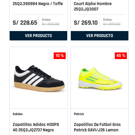
25Q2.390984 Negro / Toffe
Court Alpha Hombre
25Q2.JQ3007
S/
228
.
65
S/
269
.
10
S/
269
.
00
S/
299
.
00
VER PRODUCTO
VER PRODUCTO
10 %
45 %
Adidas
Patrick
Zapatillas Adidas HOOPS
Zapatillas De Fútbol Gras
40 25Q2.JQ2737 Negro
Patrick GAVI/J26 Lemon