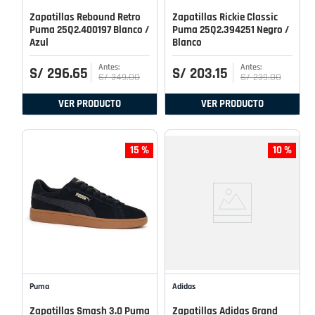
Zapatillas Rebound Retro
Zapatillas Rickie Classic
Puma 25Q2.400197 Blanco /
Puma 25Q2.394251 Negro /
Azul
Blanco
S/
296
.
65
S/
203
.
15
S/
349
.
00
S/
239
.
00
VER PRODUCTO
VER PRODUCTO
15 %
10 %
Puma
Adidas
Zapatillas Smash 3.0 Puma
Zapatillas Adidas Grand