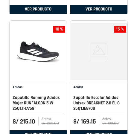
VER PRODUCTO
VER PRODUCTO
10 %
15 %
Adidas
Adidas
Zapatilla Running Adidas
Zapatilla Escolar Adidas
Mujer RUNFALCON 5 W
Unisex BREAKNET 2.0 EL C
25Q1.IH7759
25Q1.IE8700
S/
215
.
10
S/
169
.
15
S/
239
.
00
S/
199
.
00