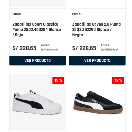
Puma
Puma
Zapatillas Court Classico
Zapatillas Caven 2.0 Puma
Puma 25Q2.400284 Blanco
25Q2.392290 Blanco /
/ Rojo
Negro
S/
228
.
65
S/
228
.
65
S/
269
.
00
S/
269
.
00
VER PRODUCTO
VER PRODUCTO
15 %
15 %