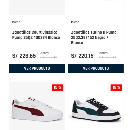
Puma
Puma
Zapatillas Court Classico
Zapatillas Turino II Puma
Puma 25Q2.400284 Blanco
25Q2.397452 Negro /
Blanco
S/
228
.
65
S/
220
.
15
S/
269
.
00
S/
259
.
00
VER PRODUCTO
VER PRODUCTO
15 %
15 %