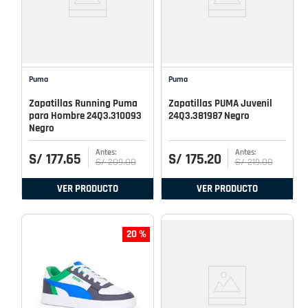
Puma
Puma
Zapatillas Running Puma
Zapatillas PUMA Juvenil
para Hombre 24Q3.310093
24Q3.381987 Negro
Negro
S/
177
.
65
S/
175
.
20
S/
209
.
00
S/
219
.
00
VER PRODUCTO
VER PRODUCTO
20 %