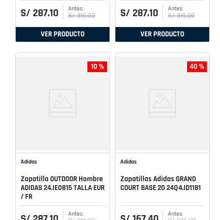
S/
287
.
10
S/
287
.
10
S/
319
.
00
S/
319
.
00
VER PRODUCTO
VER PRODUCTO
10 %
40 %
Adidas
Adidas
Zapatilla OUTDOOR Hombre
Zapatillas Adidas GRAND
ADIDAS 24.IE0815 TALLA EUR
COURT BASE 20 24Q4.ID1181
/ FR
S/
287
.
10
S/
167
.
40