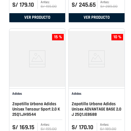
S/
179
.
10
S/
245
.
65
S/
199
.
00
S/
289
.
00
VER PRODUCTO
VER PRODUCTO
15 %
10 %
Adidas
Adidas
Zapatilla Urbana Adidas
Zapatilla Urbana Adidas
Unisex Tensaur Sport 2.0 K
Unisex ADVANTAGE BASE 2.0
25Q1.JH9544
J 25Q1.IE8688
S/
169
.
15
S/
170
.
10
S/
199
.
00
S/
189
.
00