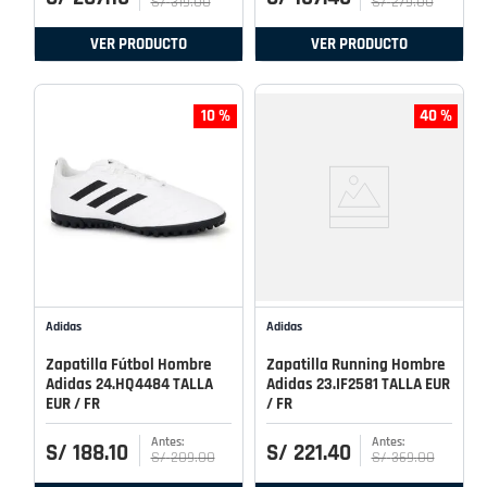
S/
319
.
00
S/
279
.
00
VER PRODUCTO
VER PRODUCTO
10 %
40 %
Adidas
Adidas
Zapatilla Fútbol Hombre
Zapatilla Running Hombre
Adidas 24.HQ4484 TALLA
Adidas 23.IF2581 TALLA EUR
EUR / FR
/ FR
S/
188
.
10
S/
221
.
40
S/
209
.
00
S/
369
.
00