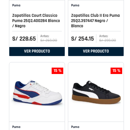
Puma
Puma
Zapatillas Court Classico
Zapatillas Club II Era Puma
Puma 25Q2.400284 Blanco
25Q2.397447 Negro /
/ Negro
Blanco
S/
228
.
65
S/
254
.
15
S/
269
.
00
S/
299
.
00
VER PRODUCTO
VER PRODUCTO
15 %
15 %
Puma
Puma