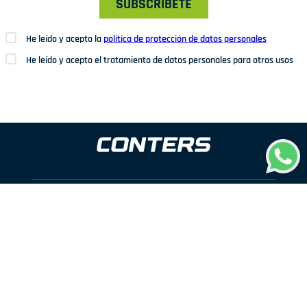
SUBSCRÍBETE
He leído y acepto la
política de protección de datos personales
He leído y acepto el tratamiento de datos personales para otros usos
Dirección: Av. San Juan Nº1209. San Juan de Miraflores
Teléfonos: 937 114 573
Correo electrónico:
ventas@conters.pe