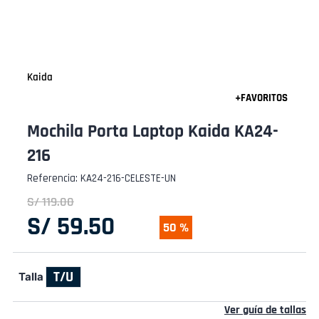
Kaida
Mochila Porta Laptop Kaida KA24-
216
Referencia
:
KA24-216-CELESTE-UN
S/
119
.
00
S/
59
.
50
50 %
T/U
Talla
Ver guía de tallas