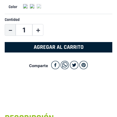
Cantidad
－
＋
AGREGAR AL CARRITO
Comparte