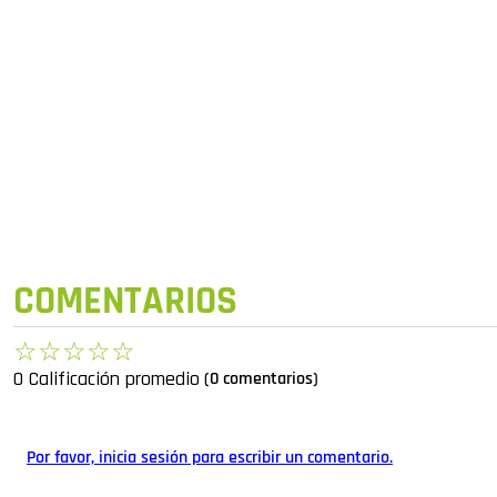
COMENTARIOS
☆
☆
☆
☆
☆
0 Calificación promedio
(0 comentarios)
Por favor, inicia sesión para escribir un comentario.