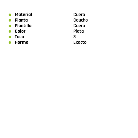
Material
Cuero
Planta
Caucho
Plantilla
Cuero
Color
Plata
Taco
3
Horma
Exacto