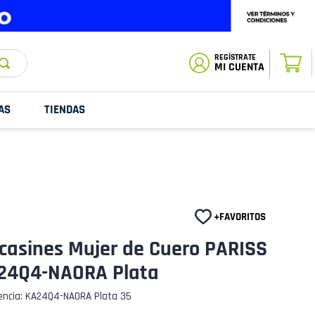
ESTADO DE
TU PEDIDO
MI CUENTA
AS
TIENDAS
casines Mujer de Cuero PARISS
24Q4-NAORA Plata
encia
:
KA24Q4-NAORA Plata 35