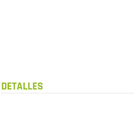
DETALLES