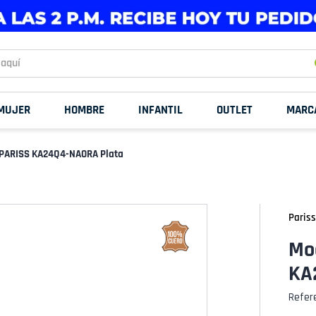
uí
MUJER
HOMBRE
INFANTIL
OUTLET
MARC
 PARISS KA24Q4-NAORA Plata
Pariss
Mo
KA
Refer