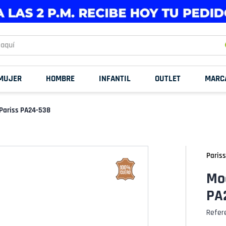
uí
MUJER
HOMBRE
INFANTIL
OUTLET
MARC
 Pariss PA24-538
Pariss
Moc
PA
Refer