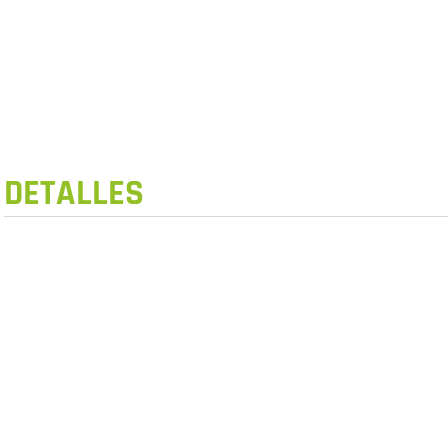
DETALLES