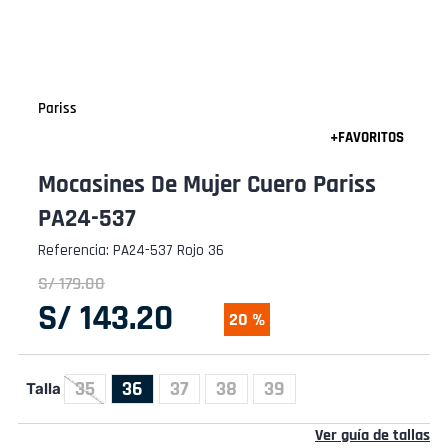
Pariss
Mocasines De Mujer Cuero Pariss
PA24-537
Referencia
:
PA24-537 Rojo 36
S/
179
.
00
S/
143
.
20
20 %
35
36
37
38
39
Talla
Ver guía de tallas