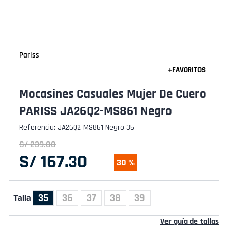
Pariss
Mocasines Casuales Mujer De Cuero
PARISS JA26Q2-MS861 Negro
Referencia
:
JA26Q2-MS861 Negro 35
S/
239
.
00
S/
167
.
30
30 %
35
36
37
38
39
Talla
Ver guía de tallas