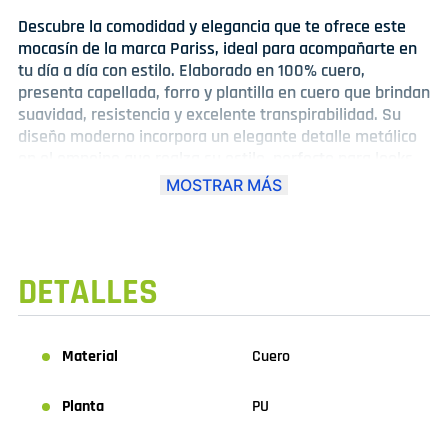
Descubre la comodidad y elegancia que te ofrece este
mocasín de la marca Pariss, ideal para acompañarte en
tu día a día con estilo. Elaborado en 100% cuero,
presenta capellada, forro y plantilla en cuero que brindan
suavidad, resistencia y excelente transpirabilidad. Su
diseño moderno incorpora un elegante detalle metálico
en el empeine que realza su estilo, perfecto para looks
casuales o semi formales. La planta de EVA es ultra
MOSTRAR MÁS
ligera, ofreciendo una pisada cómoda y estable durante
todo el día, mientras que su taco N° 3 proporciona la
altura justa para estilizar sin perder confort. Además,
cuenta con plantilla antimicótica que ayuda a mantener
DETALLES
la higiene del pie. Su horma exacta asegura un calce
preciso. Disponible en colores dorado, negro y caoba, es
una opción versátil ideal para uso diario, oficina o
salidas.
Material
Cuero
Planta
PU