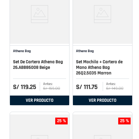
Athena Bag
Athena Bag
Set De Cartera Athena Bag
Set Mochila + Cartera de
26.ABB86008 Beige
Mano Athena Bag
26Q2.5035 Marron
S/
119
.
25
S/
111
.
75
S/
159
.
00
S/
149
.
00
VER PRODUCTO
VER PRODUCTO
25 %
25 %