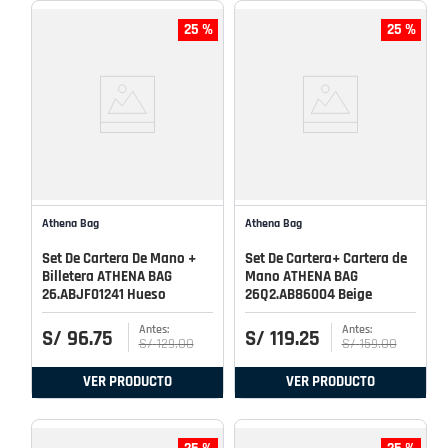
25 %
25 %
Athena Bag
Athena Bag
Set De Cartera De Mano +
Set De Cartera+ Cartera de
Billetera ATHENA BAG
Mano ATHENA BAG
26.ABJF01241 Hueso
26Q2.AB86004 Beige
S/
96
.
75
S/
119
.
25
S/
129
.
00
S/
159
.
00
VER PRODUCTO
VER PRODUCTO