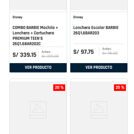
Disney
Disney
COMBO BARBIE Mochila +
Lonchera Escolar BARBIE
Lonchera + Cartuchera
26Q1.6BAR203
PREMIUM TEEN'S
26Q1.6BAR202C
S/
97
.
75
S/
115
.
00
S/
339
.
15
S/
399
.
00
VER PRODUCTO
VER PRODUCTO
20 %
25 %