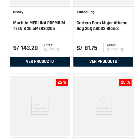
Disney
Athena Bag
Mochila MERLINA PREMIUM
Cartera Para Mujer Athena
TEEN'S 25.6MER20205
Bag 26Q2.8003 Blanco
S/
143
.
20
S/
81
.
75
S/
179
.
00
S/
109
.
00
VER PRODUCTO
VER PRODUCTO
25 %
25 %