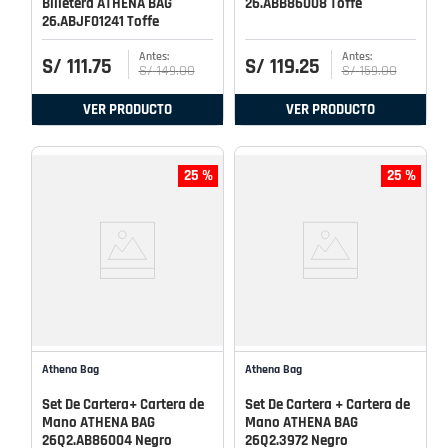
Billetera ATHENA BAG
26.ABB86008 Toffe
26.ABJF01241 Toffe
S/
111
.
75
S/
119
.
25
S/
149
.
00
S/
159
.
00
VER PRODUCTO
VER PRODUCTO
25 %
25 %
Athena Bag
Athena Bag
Set De Cartera+ Cartera de
Set De Cartera + Cartera de
Mano ATHENA BAG
Mano ATHENA BAG
26Q2.AB86004 Negro
26Q2.3972 Negro