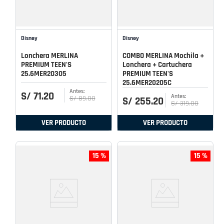
Disney
Disney
Lonchera MERLINA
COMBO MERLINA Mochila +
PREMIUM TEEN'S
Lonchera + Cartuchera
25.6MER20305
PREMIUM TEEN'S
25.6MER20205C
S/
71
.
20
S/
89
.
00
S/
255
.
20
S/
319
.
00
VER PRODUCTO
VER PRODUCTO
15 %
15 %