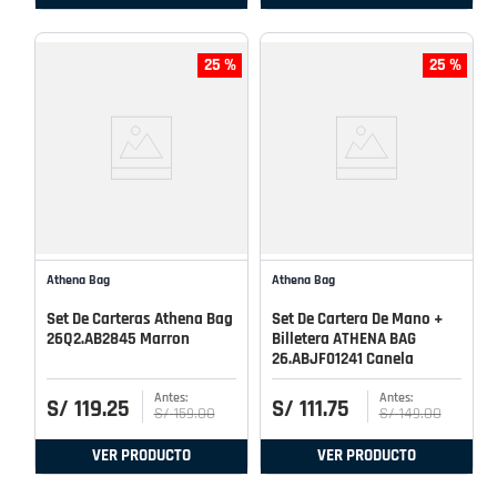
25 %
25 %
Athena Bag
Athena Bag
Set De Carteras Athena Bag
Set De Cartera De Mano +
26Q2.AB2845 Marron
Billetera ATHENA BAG
26.ABJF01241 Canela
S/
119
.
25
S/
111
.
75
S/
159
.
00
S/
149
.
00
VER PRODUCTO
VER PRODUCTO