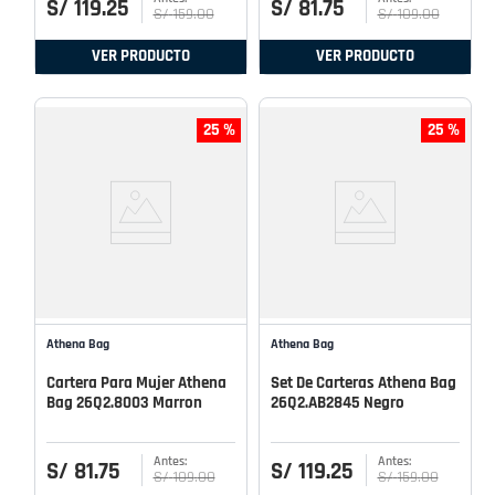
S/
119
.
25
S/
81
.
75
S/
159
.
00
S/
109
.
00
VER PRODUCTO
VER PRODUCTO
25 %
25 %
Athena Bag
Athena Bag
Cartera Para Mujer Athena
Set De Carteras Athena Bag
Bag 26Q2.8003 Marron
26Q2.AB2845 Negro
S/
81
.
75
S/
119
.
25
S/
109
.
00
S/
159
.
00