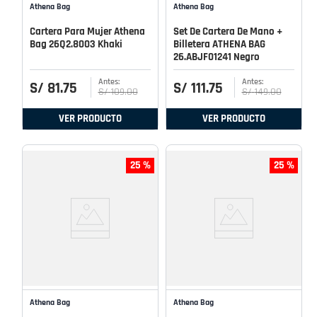
Athena Bag
Athena Bag
Cartera Para Mujer Athena
Set De Cartera De Mano +
Bag 26Q2.8003 Khaki
Billetera ATHENA BAG
26.ABJF01241 Negro
S/
81
.
75
S/
111
.
75
S/
109
.
00
S/
149
.
00
VER PRODUCTO
VER PRODUCTO
25 %
25 %
Athena Bag
Athena Bag