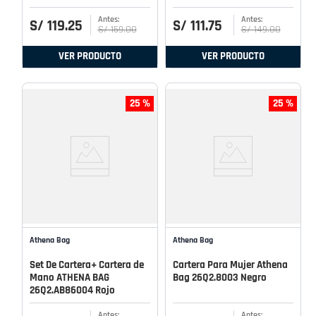
S/
119
.
25
S/
111
.
75
S/
159
.
00
S/
149
.
00
VER PRODUCTO
VER PRODUCTO
25 %
25 %
Athena Bag
Athena Bag
Set De Cartera+ Cartera de
Cartera Para Mujer Athena
Mano ATHENA BAG
Bag 26Q2.8003 Negro
26Q2.AB86004 Rojo