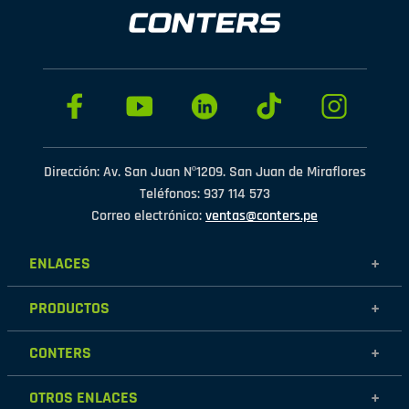
Dirección: Av. San Juan Nº1209. San Juan de Miraflores
Teléfonos: 937 114 573
Correo electrónico:
ventas@conters.pe
ENLACES
+
Mujer
PRODUCTOS
+
Hombre
Calzados
Niños
CONTERS
+
Zapatillas
Outlet
Nosotros
Accesorios
OTROS ENLACES
+
Contáctanos