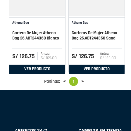
Athena Bag
Athena Bag
Cartera De Mujer Athena
Carteras De Mujer Athena
Bag 26.ABT244360 Blanco
Bag 26.ABT244360 Sand
S/
126
.
75
S/
126
.
75
S/
169
.
00
S/
169
.
00
VER PRODUCTO
VER PRODUCTO
Páginas:
<
1
>
ABIERTOS 24/7
CAMBIOS EN TIENDA