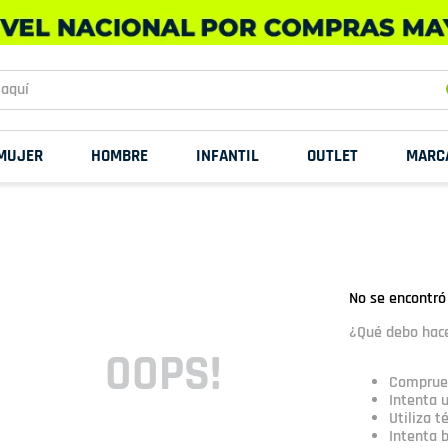
uí
MUJER
HOMBRE
INFANTIL
OUTLET
MARC
No se encontró
¿Qué debo hac
OOPS!
Comprueb
Intenta u
Utiliza 
Intenta 