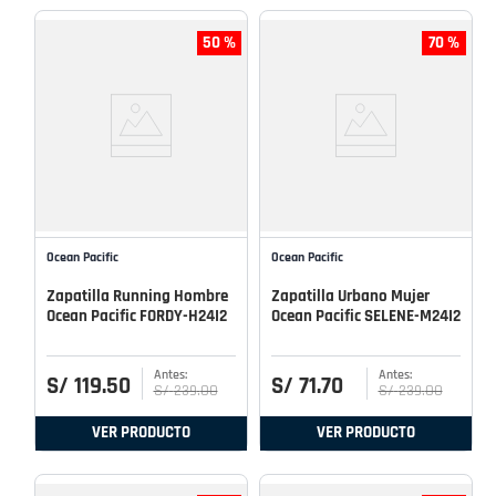
50 %
70 %
Ocean Pacific
Ocean Pacific
Zapatilla Running Hombre
Zapatilla Urbano Mujer
Ocean Pacific FORDY-H24I2
Ocean Pacific SELENE-M24I2
S/
119
.
50
S/
71
.
70
S/
239
.
00
S/
239
.
00
VER PRODUCTO
VER PRODUCTO