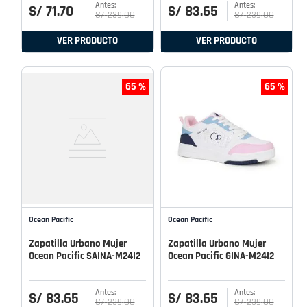
S/
71
.
70
S/
83
.
65
S/
239
.
00
S/
239
.
00
VER PRODUCTO
VER PRODUCTO
65 %
65 %
Ocean Pacific
Ocean Pacific
Zapatilla Urbano Mujer
Zapatilla Urbano Mujer
Ocean Pacific SAINA-M24I2
Ocean Pacific GINA-M24I2
S/
83
.
65
S/
83
.
65
S/
239
.
00
S/
239
.
00