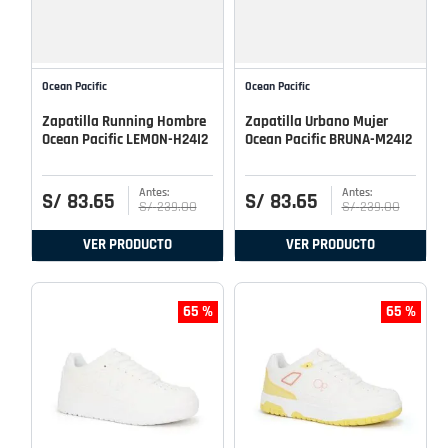
Ocean Pacific
Ocean Pacific
Zapatilla Running Hombre
Zapatilla Urbano Mujer
Ocean Pacific LEMON-H24I2
Ocean Pacific BRUNA-M24I2
S/
83
.
65
S/
83
.
65
S/
239
.
00
S/
239
.
00
VER PRODUCTO
VER PRODUCTO
65 %
65 %