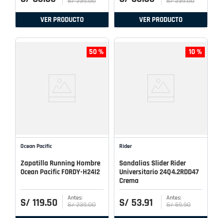
S/
239
.
00
S/
239
.
00
VER PRODUCTO
VER PRODUCTO
50 %
10 %
Ocean Pacific
Rider
Zapatilla Running Hombre
Sandalias Slider Rider
Ocean Pacific FORDY-H24I2
Universitario 24Q4.2RDD47
Crema
S/
119
.
50
S/
53
.
91
S/
239
.
00
S/
59
.
90