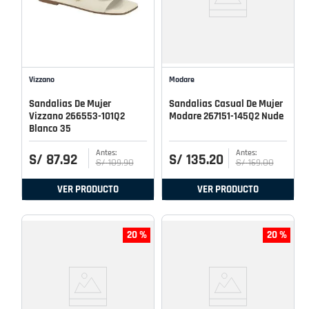
Vizzano
Modare
Sandalias De Mujer
Sandalias Casual De Mujer
Vizzano 266553-101Q2
Modare 267151-145Q2 Nude
Blanco 35
S/
87
.
92
S/
135
.
20
S/
109
.
90
S/
169
.
00
VER PRODUCTO
VER PRODUCTO
20 %
20 %