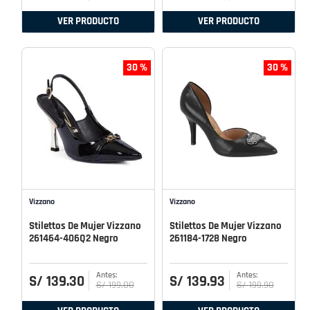
VER PRODUCTO
VER PRODUCTO
30 %
30 %
Vizzano
Vizzano
Stilettos De Mujer Vizzano
Stilettos De Mujer Vizzano
261464-406Q2 Negro
261184-1728 Negro
S/
139
.
30
S/
139
.
93
S/
199
.
00
S/
199
.
90