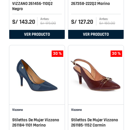
VIZZANO 261456-110Q2
267358-222Q2 Marino
Negro
S/
143
.
20
S/
127
.
20
S/
179
.
00
S/
159
.
00
VER PRODUCTO
VER PRODUCTO
30 %
30 %
Vizzano
Vizzano
Stilettos De Mujer Vizzano
Stilettos De Mujer Vizzano
261184-1101 Marino
261185-1152 Carmin