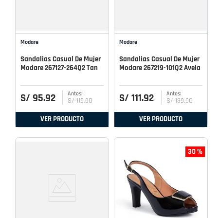
Modare
Modare
Sandalias Casual De Mujer
Sandalias Casual De Mujer
Modare 267127-264Q2 Tan
Modare 267219-101Q2 Avela
S/
95
.
92
S/
111
.
92
S/
119
.
90
S/
139
.
90
VER PRODUCTO
VER PRODUCTO
30 %