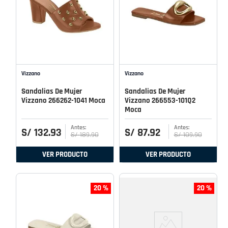
Vizzano
Vizzano
Sandalias De Mujer
Sandalias De Mujer
Vizzano 266262-1041 Moca
Vizzano 266553-101Q2
Moca
S/
132
.
93
S/
87
.
92
S/
189
.
90
S/
109
.
90
VER PRODUCTO
VER PRODUCTO
20 %
20 %