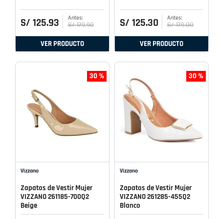
S/
125
.
93
S/
125
.
30
S/
179
.
90
S/
179
.
00
VER PRODUCTO
VER PRODUCTO
30 %
30 %
Vizzano
Vizzano
Zapatos de Vestir Mujer
Zapatos de Vestir Mujer
VIZZANO 261185-700Q2
VIZZANO 261285-455Q2
Beige
Blanco