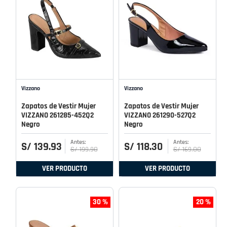
Vizzano
Vizzano
Zapatos de Vestir Mujer
Zapatos de Vestir Mujer
VIZZANO 261285-452Q2
VIZZANO 261290-527Q2
Negro
Negro
S/
139
.
93
S/
118
.
30
S/
199
.
90
S/
169
.
00
VER PRODUCTO
VER PRODUCTO
30 %
20 %