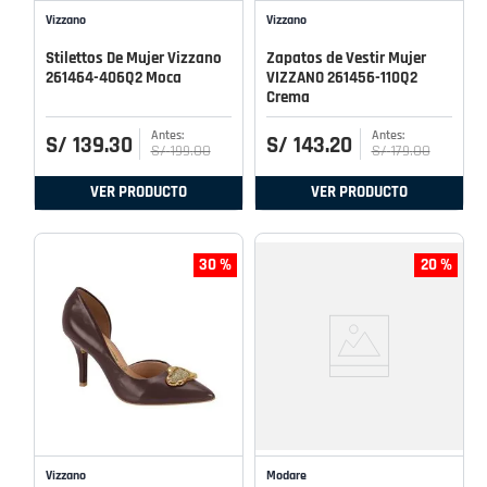
Vizzano
Vizzano
Stilettos De Mujer Vizzano
Zapatos de Vestir Mujer
261464-406Q2 Moca
VIZZANO 261456-110Q2
Crema
S/
139
.
30
S/
143
.
20
S/
199
.
00
S/
179
.
00
VER PRODUCTO
VER PRODUCTO
30 %
20 %
Vizzano
Modare