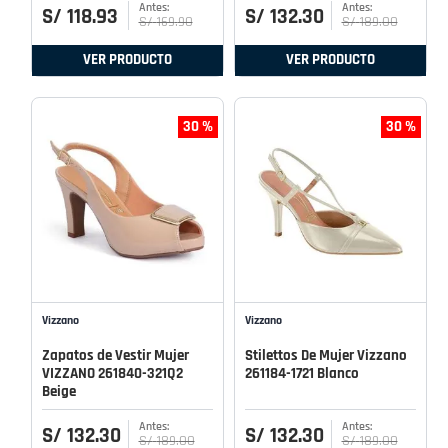
S/
118
.
93
S/
132
.
30
S/
169
.
90
S/
189
.
00
VER PRODUCTO
VER PRODUCTO
30 %
30 %
Vizzano
Vizzano
Zapatos de Vestir Mujer
Stilettos De Mujer Vizzano
VIZZANO 261840-321Q2
261184-1721 Blanco
Beige
S/
132
.
30
S/
132
.
30
S/
189
.
00
S/
189
.
00