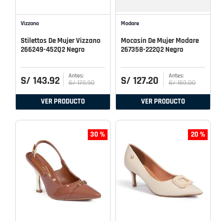
Vizzano
Modare
Stilettos De Mujer Vizzano
Mocasin De Mujer Modare
266249-452Q2 Negro
267358-222Q2 Negro
S/
143
.
92
S/
127
.
20
S/
179
.
90
S/
159
.
00
VER PRODUCTO
VER PRODUCTO
30 %
20 %