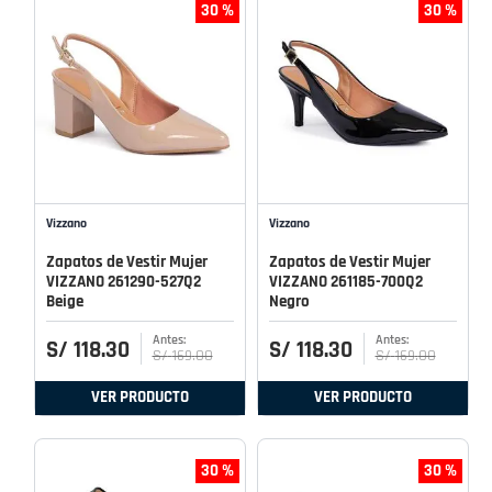
30 %
30 %
Vizzano
Vizzano
Zapatos de Vestir Mujer
Zapatos de Vestir Mujer
VIZZANO 261290-527Q2
VIZZANO 261185-700Q2
Beige
Negro
S/
118
.
30
S/
118
.
30
S/
169
.
00
S/
169
.
00
VER PRODUCTO
VER PRODUCTO
30 %
30 %