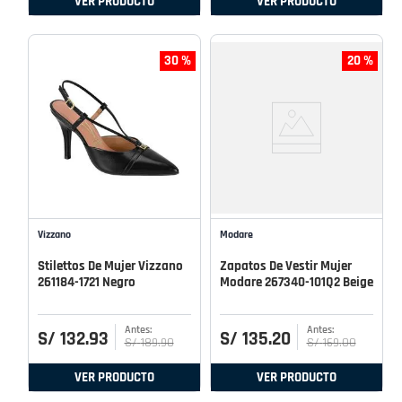
VER PRODUCTO
VER PRODUCTO
30 %
20 %
Vizzano
Modare
Stilettos De Mujer Vizzano
Zapatos De Vestir Mujer
261184-1721 Negro
Modare 267340-101Q2 Beige
S/
132
.
93
S/
135
.
20
S/
189
.
90
S/
169
.
00
VER PRODUCTO
VER PRODUCTO