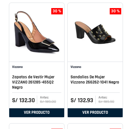
30 %
30 %
Vizzano
Vizzano
Zapatos de Vestir Mujer
Sandalias De Mujer
VIZZANO 261285-455Q2
Vizzano 266262-1041 Negro
Negro
S/
132
.
30
S/
132
.
93
S/
189
.
00
S/
189
.
90
VER PRODUCTO
VER PRODUCTO