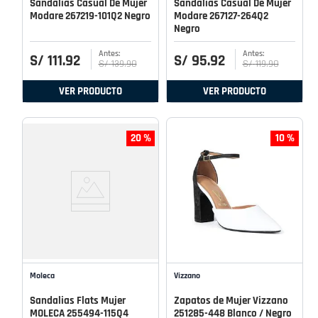
Sandalias Casual De Mujer
Sandalias Casual De Mujer
Modare 267219-101Q2 Negro
Modare 267127-264Q2
Negro
S/
111
.
92
S/
95
.
92
S/
139
.
90
S/
119
.
90
VER PRODUCTO
VER PRODUCTO
20 %
10 %
Moleca
Vizzano
Sandalias Flats Mujer
Zapatos de Mujer Vizzano
MOLECA 255494-115Q4
251285-448 Blanco / Negro