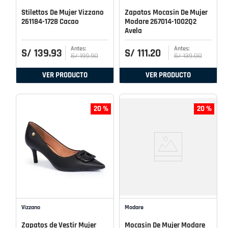
Stilettos De Mujer Vizzano
Zapatos Mocasin De Mujer
261184-1728 Cacao
Modare 267014-1002Q2
Avela
S/
139
.
93
S/
111
.
20
S/
199
.
90
S/
139
.
00
VER PRODUCTO
VER PRODUCTO
20 %
20 %
Vizzano
Modare
Zapatos de Vestir Mujer
Mocasin De Mujer Modare