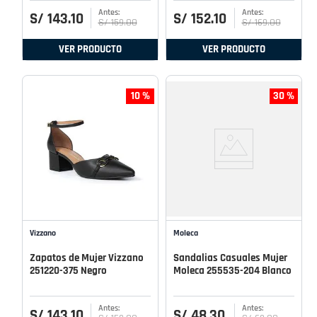
S/
143
.
10
S/
152
.
10
S/
159
.
00
S/
169
.
00
VER PRODUCTO
VER PRODUCTO
10 %
30 %
Vizzano
Moleca
Zapatos de Mujer Vizzano
Sandalias Casuales Mujer
251220-375 Negro
Moleca 255535-204 Blanco
S/
143
.
10
S/
48
.
30