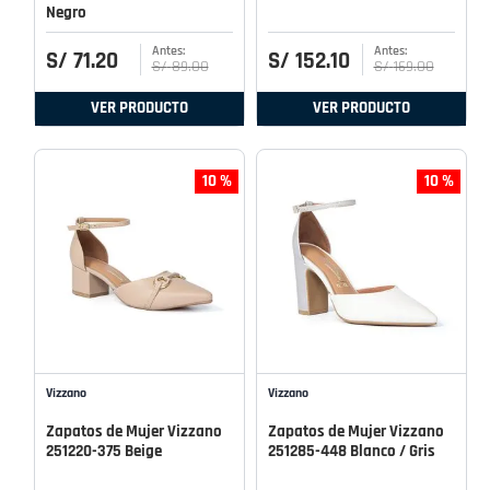
Negro
S/
71
.
20
S/
152
.
10
S/
89
.
00
S/
169
.
00
VER PRODUCTO
VER PRODUCTO
10 %
10 %
Vizzano
Vizzano
Zapatos de Mujer Vizzano
Zapatos de Mujer Vizzano
251220-375 Beige
251285-448 Blanco / Gris