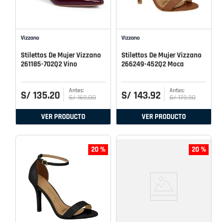
Vizzano
Vizzano
Stilettos De Mujer Vizzano
Stilettos De Mujer Vizzano
261185-702Q2 Vino
266249-452Q2 Moca
S/
135
.
20
S/
143
.
92
S/
169
.
00
S/
179
.
90
VER PRODUCTO
VER PRODUCTO
20 %
20 %