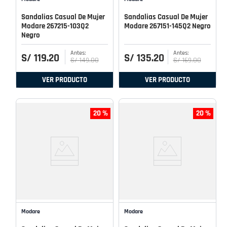
Sandalias Casual De Mujer
Sandalias Casual De Mujer
Modare 267215-103Q2
Modare 267151-145Q2 Negro
Negro
S/
119
.
20
S/
135
.
20
S/
149
.
00
S/
169
.
00
VER PRODUCTO
VER PRODUCTO
20 %
20 %
Modare
Modare