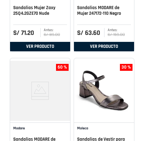
Sandalias Mujer Zaxy
Sandalias MODARE de
25Q4.2GZE70 Nude
Mujer 247172-110 Negro
S/
71
.
20
S/
63
.
60
S/
89
.
00
S/
159
.
00
VER PRODUCTO
VER PRODUCTO
60 %
30 %
Modare
Moleca
Sandalias MODARE de
Sandalias de Vestir para