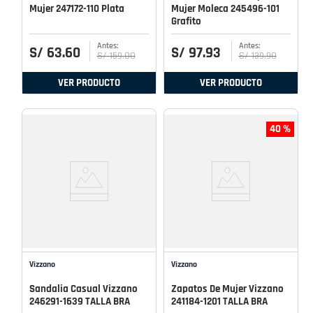
Mujer 247172-110 Plata
Mujer Moleca 245496-101
Grafito
S/
63
.
60
S/
97
.
93
S/
159
.
00
S/
139
.
90
VER PRODUCTO
VER PRODUCTO
40 %
Vizzano
Vizzano
Sandalia Casual Vizzano
Zapatos De Mujer Vizzano
246291-1639 TALLA BRA
241184-1201 TALLA BRA