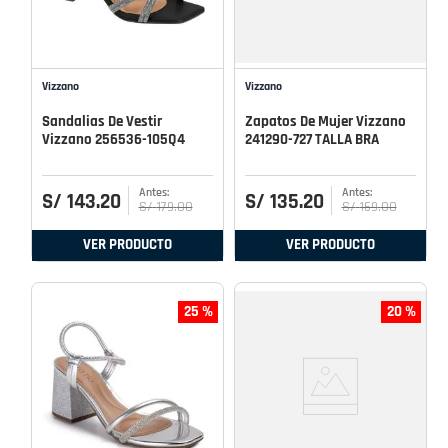
Vizzano
Vizzano
Sandalias De Vestir
Zapatos De Mujer Vizzano
Vizzano 256536-105Q4
241290-727 TALLA BRA
S/
143
.
20
S/
135
.
20
S/
179
.
00
S/
169
.
00
VER PRODUCTO
VER PRODUCTO
25 %
20 %