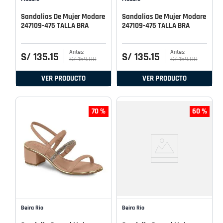
Sandalias De Mujer Modare
Sandalias De Mujer Modare
247109-475 TALLA BRA
247109-475 TALLA BRA
S/
135
.
15
S/
135
.
15
S/
159
.
00
S/
159
.
00
VER PRODUCTO
VER PRODUCTO
70 %
60 %
Beira Rio
Beira Rio