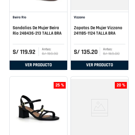
Beira Rio
Vizzano
Sandalias De Mujer Beira
Zapatos De Mujer Vizzano
Rio 248436-213 TALLA BRA
241185-1124 TALLA BRA
S/
119
.
92
S/
135
.
20
S/
159
.
90
S/
169
.
00
VER PRODUCTO
VER PRODUCTO
25 %
20 %