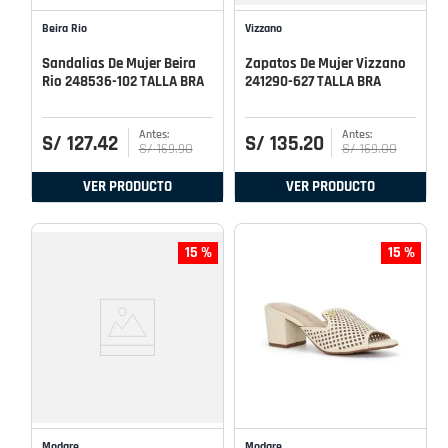
Beira Rio
Vizzano
Sandalias De Mujer Beira
Zapatos De Mujer Vizzano
Rio 248536-102 TALLA BRA
241290-627 TALLA BRA
S/
127
.
42
S/
135
.
20
S/
169
.
90
S/
169
.
00
VER PRODUCTO
VER PRODUCTO
15 %
15 %
Modare
Modare