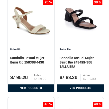
20 %
30 %
Beira Rio
Beira Rio
Sandalia Casual Mujer
Sandalia Casual Mujer
Beira Rio 258308-1430
Beira Rio 248499-306
TALLA BRA
S/
95
.
20
S/
83
.
30
S/
119
.
00
S/
119
.
00
VER PRODUCTO
VER PRODUCTO
40 %
40 %