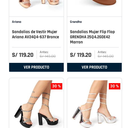
Ariana
Grendha
Sandalias de Vestir Mujer
Sandalias Mujer Flip Flop
Ariana AV24Q4-637 Bronce
GRENDHA 25Q4.2GDE42
Marron
S/
119
.
20
S/
119
.
20
S/
149
.
00
S/
149
.
00
VER PRODUCTO
VER PRODUCTO
30 %
30 %