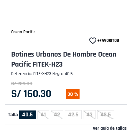
Ocean Pacific
Botines Urbanos De Hombre Ocean
Pacific FITEK-H23
Referencia
:
FITEK-H23 Negro 40.5
S/
229
.
00
S/
160
.
30
30 %
40.5
41
42
42.5
43
43.5
Talla
Ver guía de tallas