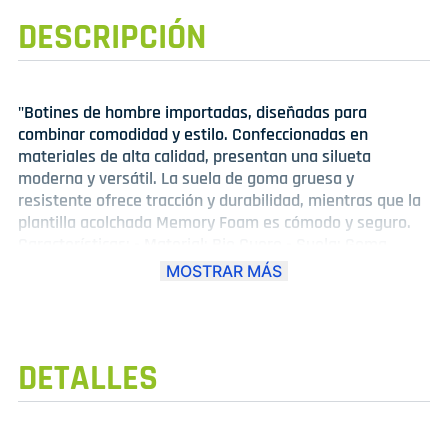
DESCRIPCIÓN
"Botines de hombre importadas, diseñadas para
combinar comodidad y estilo. Confeccionadas en
materiales de alta calidad, presentan una silueta
moderna y versátil. La suela de goma gruesa y
resistente ofrece tracción y durabilidad, mientras que la
plantilla acolchada Memory Foam es cómodo y seguro.
Características: - Material: Bio Cuero - Suela: Goma
gruesa y resistente - Plantilla: Acolchada para mayor
MOSTRAR MÁS
comodidad - Estilo: Moderno y versátil - Origen:
Importado - Color: Variedad de colores disponibles. Estos
botines son perfectas para un look deportivo, casual y
urbano. Disfruta de la comodidad y el estilo que solo los
DETALLES
botines importadas pueden ofrecer."