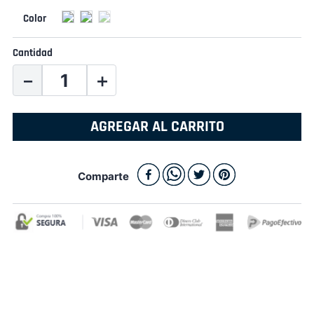
Cantidad
－
＋
AGREGAR AL CARRITO
Comparte