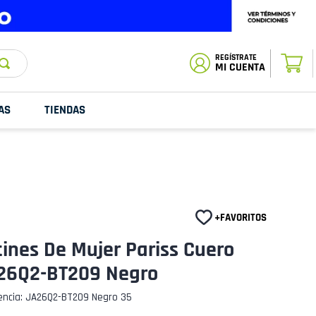
ESTADO DE
TU PEDIDO
MI CUENTA
AS
TIENDAS
ines De Mujer Pariss Cuero
26Q2-BT209 Negro
encia
:
JA26Q2-BT209 Negro 35