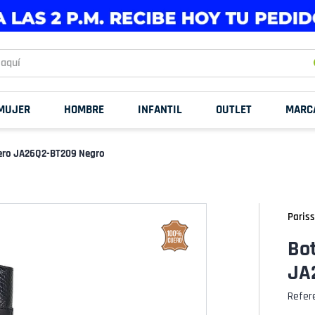
uí
MUJER
HOMBRE
INFANTIL
OUTLET
MARC
uero JA26Q2-BT209 Negro
Pariss
Bot
JA
Refer