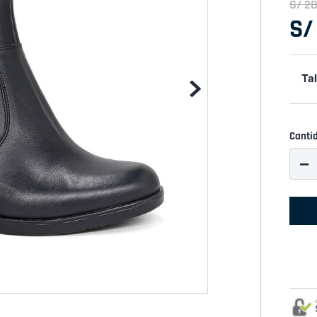
S/
2
S/
Tal
Canti
－