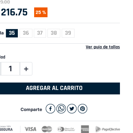
89
.
00
216
.
75
25 %
35
36
37
38
39
la
Ver guía de tallas
dad
＋
AGREGAR AL CARRITO
Comparte