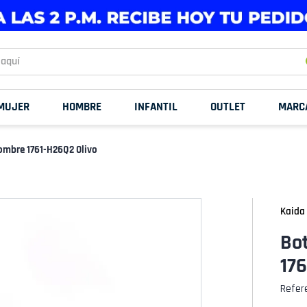
uí
MUJER
HOMBRE
INFANTIL
OUTLET
MARC
ombre 1761-H26Q2 Olivo
Kaida
Bo
176
Refer