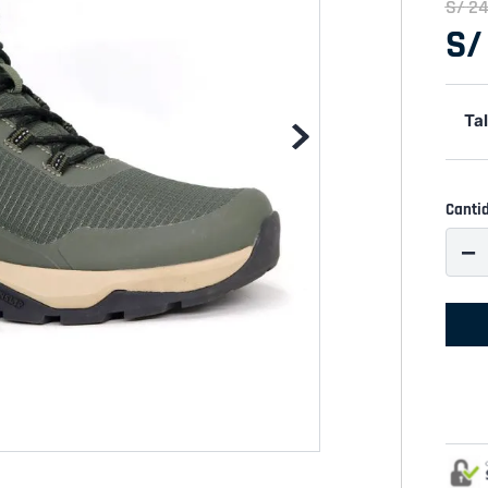
S/
2
S/
Tal
Canti
－