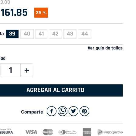
49
.
00
161
.
85
35 %
39
40
41
42
43
44
la
Ver guía de tallas
dad
＋
AGREGAR AL CARRITO
Comparte