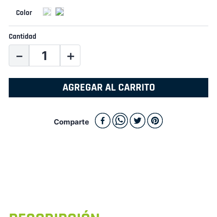
Cantidad
－
＋
AGREGAR AL CARRITO
Comparte