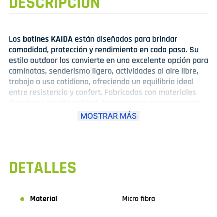
DESCRIPCIÓN
Los
botines KAIDA
están diseñados para brindar
comodidad, protección y rendimiento en cada paso. Su
estilo outdoor los convierte en una excelente opción para
caminatas, senderismo ligero, actividades al aire libre,
trabajo o uso cotidiano, ofreciendo un equilibrio ideal
entre resistencia y confort. Fabricados con materiales
duraderos de alta calidad, proporcionan mayor soporte
al tobillo, estabilidad en terrenos irregulares, además de
MOSTRAR MÁS
una pisada segura gracias a su suela de gran tracción y
agarre. Su diseño moderno y funcional permite
adaptarse fácilmente a diferentes estilos, manteniendo
el confort durante largas jornadas de uso.
Importante:
DETALLES
este modelo cuenta con
horma pequeña
, por lo que se
recomienda
solicitar 2 tallas más de la que utiliza
habitualmente
para lograr un ajuste cómodo y adecuado.
Los botines
KAIDA
son la elección perfecta para quienes
Material
Micro fibra
buscan resistencia, seguridad, confort y versatilidad en