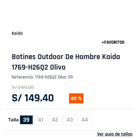
Kaida
Botines Outdoor De Hombre Kaida
1769-H26Q2 Olivo
Referencia
:
1769-H26Q2 Olivo 39
S/
249
.
00
S/
149
.
40
40 %
39
41
42
43
44
Talla
Ver guía de tallas