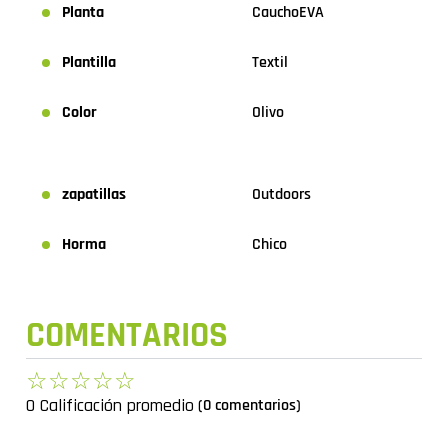
cualquier aventura o actividad diaria.
Planta
Caucho
EVA
Plantilla
Textil
Color
Olivo
zapatillas
Outdoors
Horma
Chico
COMENTARIOS
☆
☆
☆
☆
☆
0 Calificación promedio
(0 comentarios)