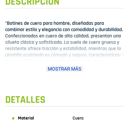
DESCRIPCIÓN
"Botines de cuero para hombre, diseñados para
combinar estilo y elegancia con comodidad y durabilidad.
Confeccionados en cuero de alta calidad, presentan una
silueta clásica y sofisticada. La suela de cuero gruesa y
resistente ofrece tracción y estabilidad, mientras que la
plantilla acolchada es cómodo y seguro. Características: -
Material: Cuero de alta calidad - Suela: Gruesa y
resistente - Plantilla: Acolchada para mayor comodidad -
MOSTRAR MÁS
Estilo: Clásico y sofisticado - Color: Variedad de colores
disponibles. Ideales para combinar con pantalones, jeans
o trajes, estos botines de cuero son perfectos para un
look elegante y profesional. Disfruta de la calidad y el
DETALLES
estilo que solo los botines de cuero para hombre pueden
ofrecer."
Material
Cuero