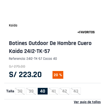
Kaida
Botines Outdoor De Hombre Cuero
Kaida 24I2-TK-57
Referencia
:
24I2-TK-57 Cocoa 40
S/
279
.
00
S/
223
.
20
20 %
38
39
40
41
42
43
Talla
Ver guía de tallas