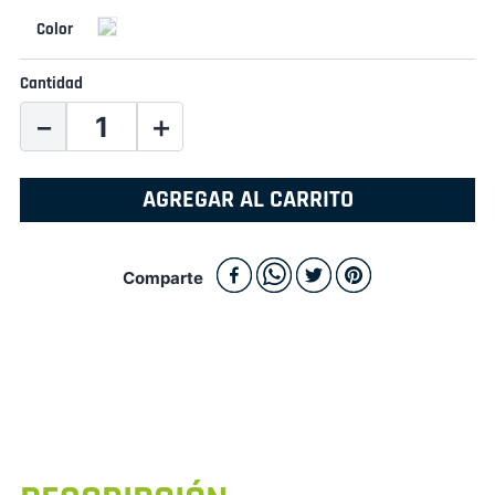
Cantidad
－
＋
AGREGAR AL CARRITO
Comparte