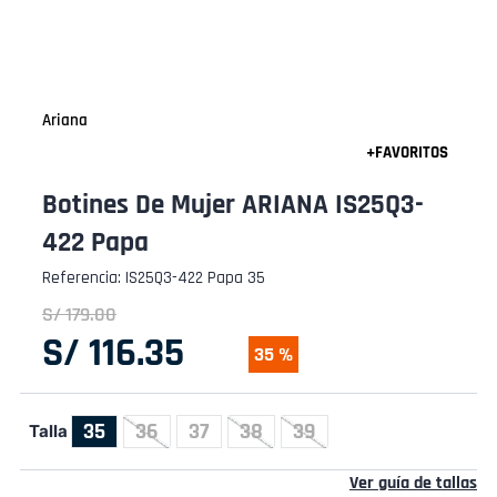
Ariana
Botines De Mujer ARIANA IS25Q3-
422 Papa
Referencia
:
IS25Q3-422 Papa 35
S/
179
.
00
S/
116
.
35
35 %
35
36
37
38
39
Talla
Ver guía de tallas