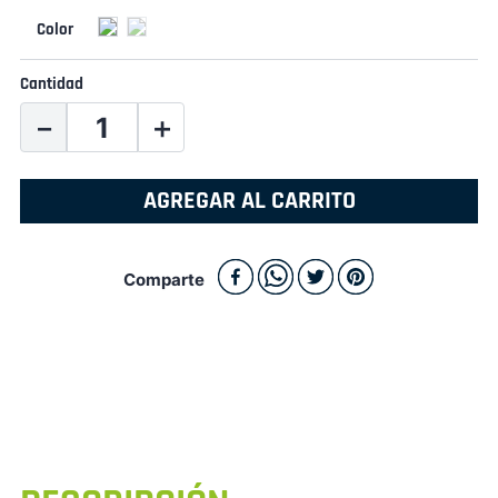
Cantidad
－
＋
AGREGAR AL CARRITO
Comparte