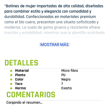
"Botines de mujer importadas de alta calidad, diseñadas
para combinar estilo y elegancia con comodidad y
durabilidad. Confeccionadas en materiales premium
como el bio cuero, presentan una silueta sofisticada y
moderna. La suela de goma gruesa y resistente ofrece
tracción y estabilidad, mientras que la plantilla acolchada
es cómodo y seguro. Características: - Material: Bio
Cuero - Suela: Goma gruesa y resistente - Plantilla:
MOSTRAR MÁS
Acolchada para mayor comodidad - Estilo: Sofisticado y
moderno - Origen: Importado - Color: Variedad de colores
disponibles. Ideales para combinar con faldas,
DETALLES
pantalones o vestidos, estos botines son perfectas para
un look elegante y sofisticado. Disfruta de la calidad y el
Material
Micro fibra
Planta
PU
estilo que solo las botas de mujer importadas pueden
Color
Negro
ofrecer."
Taco
7
Horma
Exacto
COMENTARIOS
Cargando el resumen…