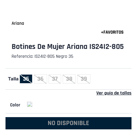
Ariana
Botines De Mujer Ariana IS24I2-805
Referencia
:
IS24I2-805 Negro 35
35
36
37
38
39
Talla
Ver guía de tallas
NO DISPONIBLE