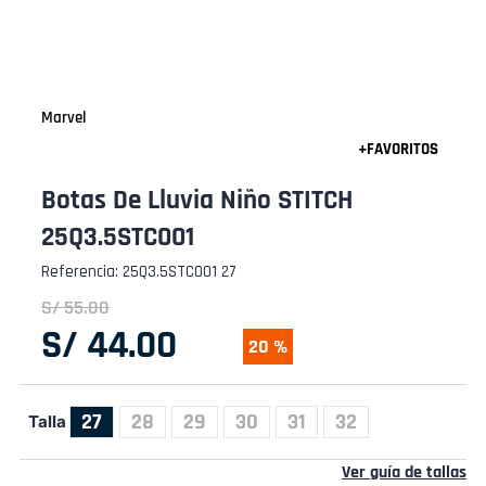
Marvel
Botas De Lluvia Niño STITCH
25Q3.5STC001
Referencia
:
25Q3.5STC001 27
S/
55
.
00
S/
44
.
00
20 %
27
28
29
30
31
32
Talla
Ver guía de tallas