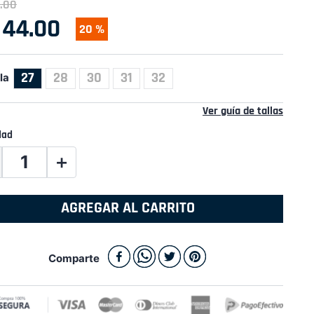
.
00
44
.
00
20 %
27
28
30
31
32
la
Ver guía de tallas
dad
＋
AGREGAR AL CARRITO
Comparte