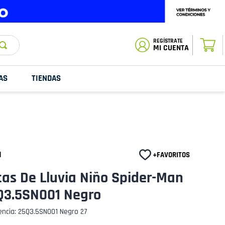
ESTADO DE
TU PEDIDO
MI CUENTA
AS
TIENDAS
l
as De Lluvia Niño Spider-Man
Q3.5SN001 Negro
encia
:
25Q3.5SN001 Negro 27