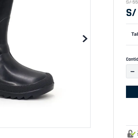
S/
55
S/
Tal
Canti
－