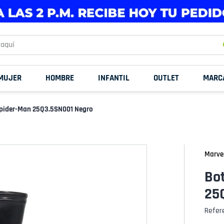
uí
MUJER
HOMBRE
INFANTIL
OUTLET
MARC
Spider-Man 25Q3.5SN001 Negro
Marve
Bot
25
Refer