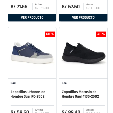
S/
71
.
55
S/
67
.
60
S/
159
.
00
S/
169
.
00
VER PRODUCTO
VER PRODUCTO
60 %
40 %
Gael
Gael
Zapatillas Urbanas de
Zapatillas Mocasin de
Hombre Gael RC-25Q2
Hombre Gael 4135-25Q2
S/
59
.
60
S/
89
.
40