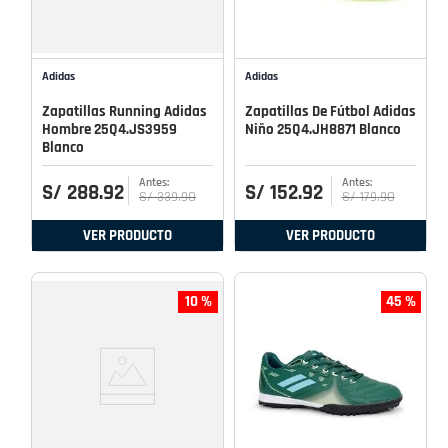
Adidas
Adidas
Zapatillas Running Adidas
Zapatillas De Fútbol Adidas
Hombre 25Q4.JS3959
Niño 25Q4.JH8871 Blanco
Blanco
S/
288
.
92
S/
152
.
92
S/
339
.
90
S/
179
.
90
VER PRODUCTO
VER PRODUCTO
10 %
45 %