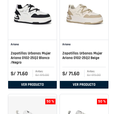
Ariana
Ariana
Zapatillas Urbanas Mujer
Zapatillas Urbanas Mujer
Ariana 0102-25Q2 Blanco
Ariana 0102-25Q2 Beige
/Negro
S/
71
.
60
S/
71
.
60
S/
179
.
00
S/
179
.
00
VER PRODUCTO
VER PRODUCTO
50 %
50 %