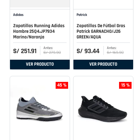
Adidas
Patrick
Zapatillas Running Adidas
Zapatillas De Fútbol Gras
Hombre 25Q4.JP7934
Patrick GARNACHO/J26
Marino/Naranja
GREEN/AQUA
S/
251
.
91
S/
93
.
44
S/
279
.
90
S/
169
.
90
VER PRODUCTO
VER PRODUCTO
45 %
15 %