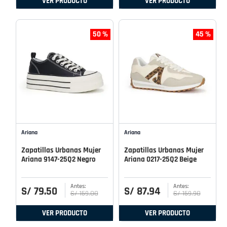
VER PRODUCTO
VER PRODUCTO
50 %
45 %
Ariana
Ariana
Zapatillas Urbanas Mujer
Zapatillas Urbanas Mujer
Ariana 9147-25Q2 Negro
Ariana 0217-25Q2 Beige
S/
79
.
50
S/
87
.
94
S/
159
.
00
S/
159
.
90
VER PRODUCTO
VER PRODUCTO