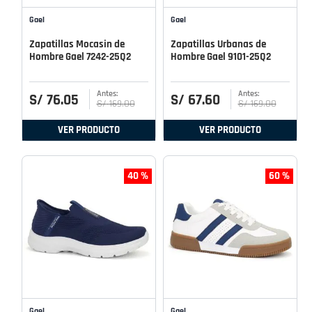
Gael
Gael
Zapatillas Mocasin de
Zapatillas Urbanas de
Hombre Gael 7242-25Q2
Hombre Gael 9101-25Q2
S/
76
.
05
S/
67
.
60
S/
169
.
00
S/
169
.
00
VER PRODUCTO
VER PRODUCTO
40 %
60 %
Gael
Gael