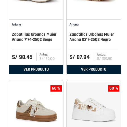
Ariana
Ariana
Zapatillas Urbanas Mujer
Zapatillas Urbanas Mujer
Ariana 7174-25Q2 Beige
Ariana 0217-25Q2 Negro
S/
98
.
45
S/
87
.
94
S/
179
.
00
S/
159
.
90
VER PRODUCTO
VER PRODUCTO
60 %
60 %