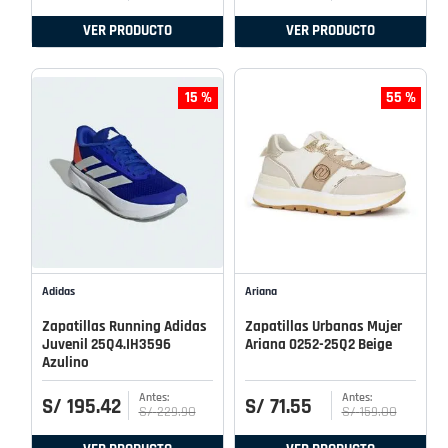
VER PRODUCTO
VER PRODUCTO
15 %
55 %
Adidas
Ariana
Zapatillas Running Adidas
Zapatillas Urbanas Mujer
Juvenil 25Q4.IH3596
Ariana 0252-25Q2 Beige
Azulino
S/
195
.
42
S/
71
.
55
S/
229
.
90
S/
159
.
00