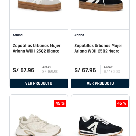
Ariana
Ariana
Zapatillas Urbanas Mujer
Zapatillas Urbanas Mujer
Ariana WDH-25Q2 Blanco
Ariana WDH-25Q2 Negro
S/
67
.
96
S/
67
.
96
S/
169
.
90
S/
169
.
90
VER PRODUCTO
VER PRODUCTO
45 %
45 %