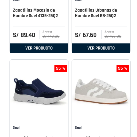
Zapatillas Mocasin de
Zapatillas Urbanas de
Hombre Gael 4135-25Q2
Hombre Gael RB-25Q2
S/
89
.
40
S/
67
.
60
S/
149
.
00
S/
169
.
00
VER PRODUCTO
VER PRODUCTO
55 %
55 %
Gael
Gael