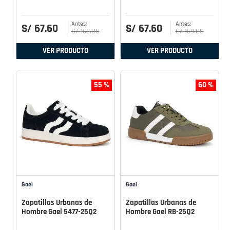
S/
67
.
60
S/
67
.
60
S/
169
.
00
S/
169
.
00
VER PRODUCTO
VER PRODUCTO
55 %
60 %
Gael
Gael
Zapatillas Urbanas de
Zapatillas Urbanas de
Hombre Gael 5477-25Q2
Hombre Gael RB-25Q2