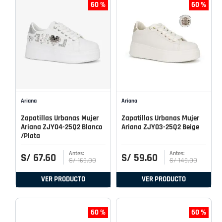
60 %
60 %
Ariana
Ariana
Zapatillas Urbanas Mujer
Zapatillas Urbanas Mujer
Ariana ZJY04-25Q2 Blanco
Ariana ZJY03-25Q2 Beige
/Plata
S/
67
.
60
S/
59
.
60
S/
169
.
00
S/
149
.
00
VER PRODUCTO
VER PRODUCTO
60 %
60 %