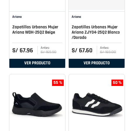
Ariana
Ariana
Zapatillas Urbanas Mujer
Zapatillas Urbanas Mujer
Ariana WDH-25Q2 Beige
Ariana ZJY04-25Q2 Blanco
/Dorado
S/
67
.
96
S/
67
.
60
S/
169
.
90
S/
169
.
00
VER PRODUCTO
VER PRODUCTO
55 %
60 %