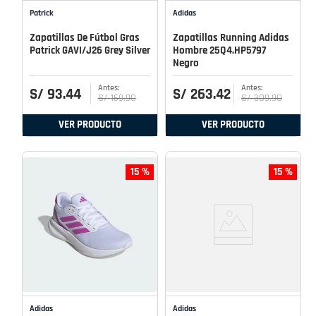
Patrick
Adidas
Zapatillas De Fútbol Gras
Zapatillas Running Adidas
Patrick GAVI/J26 Grey Silver
Hombre 25Q4.HP5797
Negro
S/
93
.
44
S/
263
.
42
S/
169
.
90
S/
309
.
90
VER PRODUCTO
VER PRODUCTO
15 %
15 %
Adidas
Adidas