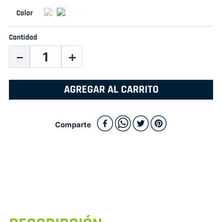
Cantidad
－
＋
AGREGAR AL CARRITO
Comparte