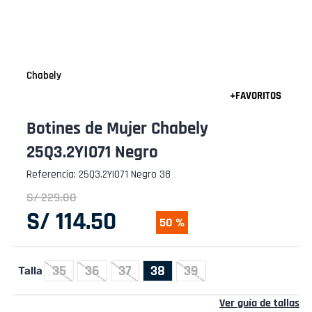
Chabely
Botines de Mujer Chabely
25Q3.2YI071 Negro
Referencia
:
25Q3.2YI071 Negro 38
S/
229
.
00
S/
114
.
50
50 %
35
36
37
38
39
Talla
Ver guía de tallas