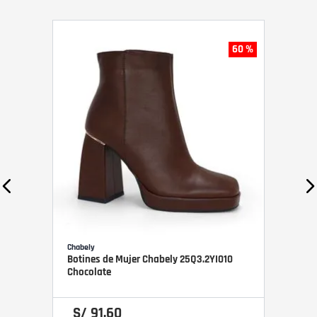
60 %
Chabely
Botines de Mujer Chabely 25Q3.2YI010
Chocolate
S/
91
.
60