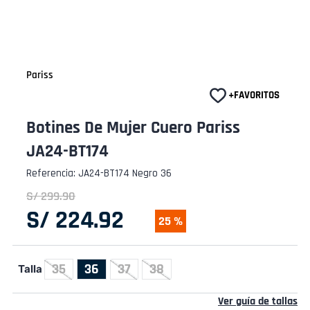
Pariss
Botines De Mujer Cuero Pariss
JA24-BT174
Referencia
:
JA24-BT174 Negro 36
S/
299
.
90
S/
224
.
92
25 %
35
36
37
38
Talla
Ver guía de tallas