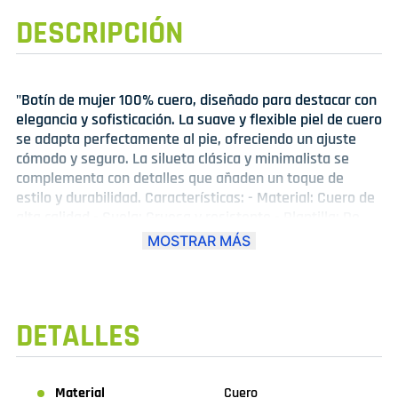
DESCRIPCIÓN
"Botín de mujer 100% cuero, diseñado para destacar con
elegancia y sofisticación. La suave y flexible piel de cuero
se adapta perfectamente al pie, ofreciendo un ajuste
cómodo y seguro. La silueta clásica y minimalista se
complementa con detalles que añaden un toque de
estilo y durabilidad. Características: - Material: Cuero de
alta calidad - Suela: Gruesa y resistente - Plantilla: De
cuero natural para mayor comodidad - Estilo: Clásico y
MOSTRAR MÁS
elegante - Color: Variedad de colores disponibles.
Perfecto para combinar con faldas, pantalones o
vestidos, este botín de cuero es un complemento ideal
para cualquier ocasión, desde el trabajo hasta eventos
DETALLES
especiales."
Material
Cuero