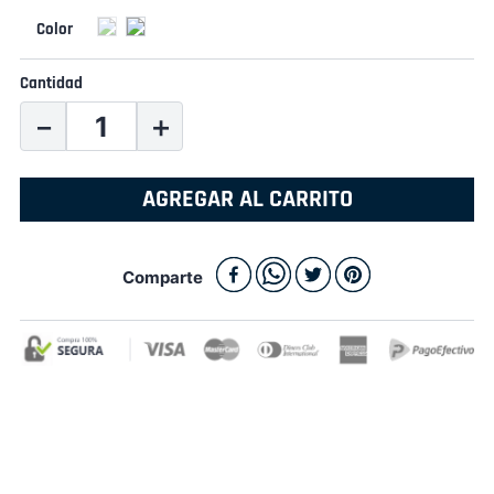
Cantidad
－
＋
AGREGAR AL CARRITO
Comparte