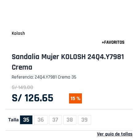
Kolosh
Sandalia Mujer KOLOSH 24Q4.Y7981
Crema
Referencia
:
24Q4.Y7981 Crema 35
S/
149
.
00
S/
126
.
65
15 %
35
36
37
38
39
Talla
Ver guía de tallas