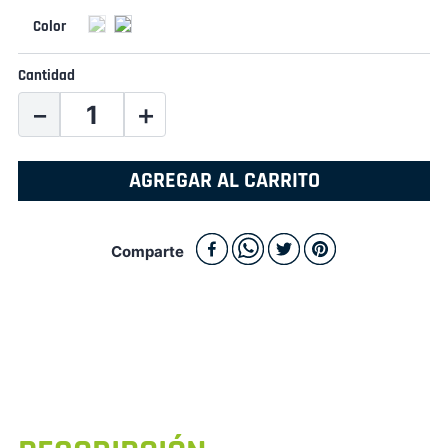
Cantidad
－
＋
AGREGAR AL CARRITO
Comparte